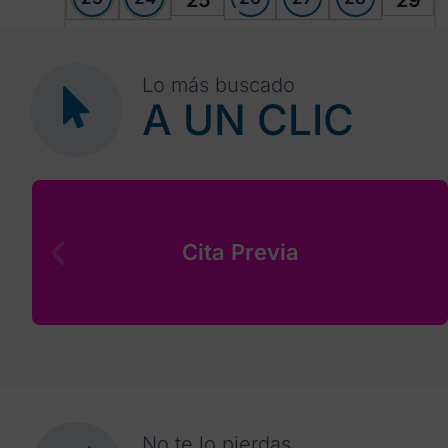
25
29
30
1
2
3
4
5
6
Lo más buscado
A UN CLIC
Cita Previa
No te lo pierdas