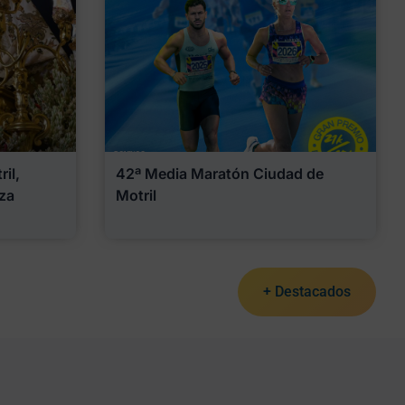
il,
42ª Media Maratón Ciudad de
za
Motril
+ Destacados