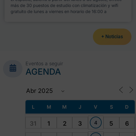
más de 30 puestos de estudio con climatización y wifi
gratuito de lunes a viernes en horario de 16:00 a
+ Noticias
Eventos a seguir
AGENDA
L
M
M
J
V
S
D
4
31
1
2
3
5
6