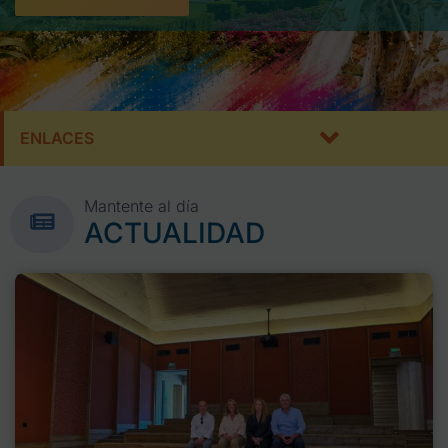
ENLACES
Mantente al día
ACTUALIDAD