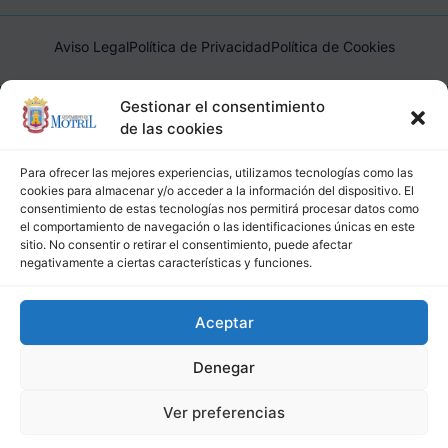
Aviso Legal
Política de Privacidad
Política de Cookies
Ayuntamiento de Motril, Plaza de España, 1, 18600, Motril,
Gestionar el consentimiento
(Granada), CIF: P1814200J, DIR3: L01181400
de las cookies
Para ofrecer las mejores experiencias, utilizamos tecnologías como las
cookies para almacenar y/o acceder a la información del dispositivo. El
consentimiento de estas tecnologías nos permitirá procesar datos como
el comportamiento de navegación o las identificaciones únicas en este
sitio. No consentir o retirar el consentimiento, puede afectar
negativamente a ciertas características y funciones.
Aceptar
Denegar
Ver preferencias