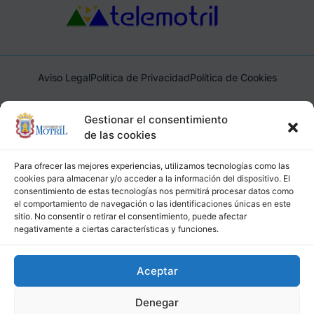
Aviso Legal
Política de Privacidad
Política de Cookies
Ayuntamiento de Motril, Plaza de España, 1, 18600, Motril,
Gestionar el consentimiento
(Granada), CIF: P1814200J, DIR3: L01181400
de las cookies
Para ofrecer las mejores experiencias, utilizamos tecnologías como las
cookies para almacenar y/o acceder a la información del dispositivo. El
consentimiento de estas tecnologías nos permitirá procesar datos como
el comportamiento de navegación o las identificaciones únicas en este
sitio. No consentir o retirar el consentimiento, puede afectar
negativamente a ciertas características y funciones.
Aceptar
Denegar