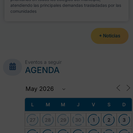
atendiendo las principales demandas trasladadas por las
comunidades
+ Noticias
Eventos a seguir
AGENDA
L
M
M
J
V
S
D
27
28
29
30
1
2
3