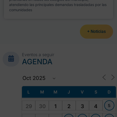
atendiendo las principales demandas trasladadas por las
comunidades
+ Noticias
Eventos a seguir
AGENDA
L
M
M
J
V
S
D
5
29
30
1
2
3
4