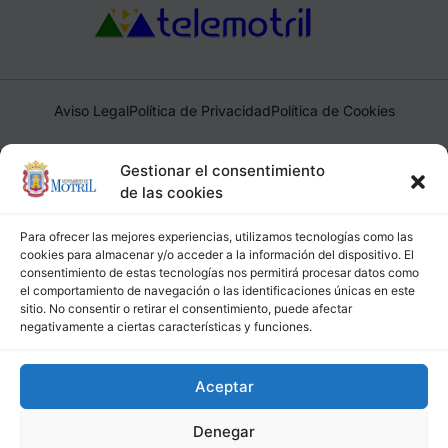
Aviso Legal
Política de Privacidad
Política de Cookies
Ayuntamiento de Motril, Plaza de España, 1, 18600, Motril,
Gestionar el consentimiento
(Granada), CIF: P1814200J, DIR3: L01181400
de las cookies
Para ofrecer las mejores experiencias, utilizamos tecnologías como las
cookies para almacenar y/o acceder a la información del dispositivo. El
consentimiento de estas tecnologías nos permitirá procesar datos como
el comportamiento de navegación o las identificaciones únicas en este
sitio. No consentir o retirar el consentimiento, puede afectar
negativamente a ciertas características y funciones.
Aceptar
Denegar