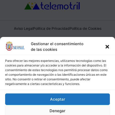
Aviso Legal
Política de Privacidad
Política de Cookies
Ayuntamiento de Motril, Plaza de España, 1, 18600, Motril,
Gestionar el consentimiento
(Granada), CIF: P1814200J, DIR3: L01181400
de las cookies
Para ofrecer las mejores experiencias, utilizamos tecnologías como las
cookies para almacenar y/o acceder a la información del dispositivo. El
consentimiento de estas tecnologías nos permitirá procesar datos como
el comportamiento de navegación o las identificaciones únicas en este
sitio. No consentir o retirar el consentimiento, puede afectar
negativamente a ciertas características y funciones.
Aceptar
Denegar