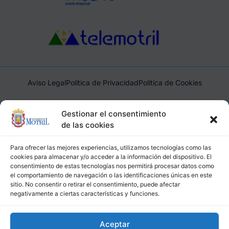
Aviso Legal
Política de Privacidad
Política de Cookies
Ayuntamiento de Motril, Plaza de España, 1, 18600, Motril,
Gestionar el consentimiento
(Granada), CIF: P1814200J, DIR3: L01181400
de las cookies
Para ofrecer las mejores experiencias, utilizamos tecnologías como las
cookies para almacenar y/o acceder a la información del dispositivo. El
consentimiento de estas tecnologías nos permitirá procesar datos como
el comportamiento de navegación o las identificaciones únicas en este
sitio. No consentir o retirar el consentimiento, puede afectar
negativamente a ciertas características y funciones.
Aceptar