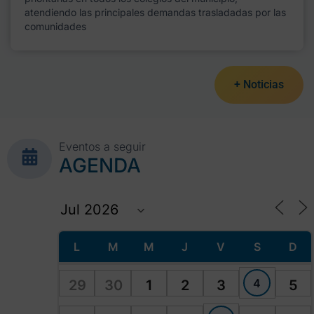
atendiendo las principales demandas trasladadas por las
comunidades
+ Noticias
Eventos a seguir
AGENDA
L
M
M
J
V
S
D
4
29
30
1
2
3
5