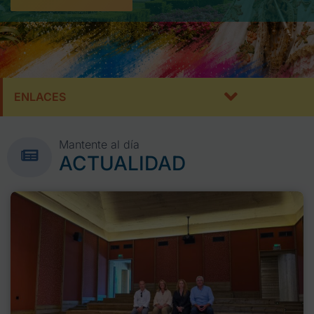
ENLACES
Mantente al día
ACTUALIDAD