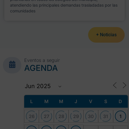
atendiendo las principales demandas trasladadas por las
comunidades
+ Noticias
Eventos a seguir
AGENDA
L
M
M
J
V
S
D
26
27
28
29
30
31
1