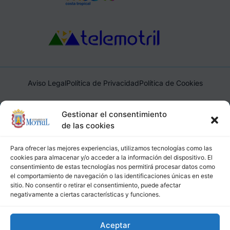
Aviso Legal
Política de Privacidad
Política de Cookies
Ayuntamiento de Motril, Plaza de España, 1, 18600, Motril,
Gestionar el consentimiento
(Granada), CIF: P1814200J, DIR3: L01181400
de las cookies
Para ofrecer las mejores experiencias, utilizamos tecnologías como las
cookies para almacenar y/o acceder a la información del dispositivo. El
consentimiento de estas tecnologías nos permitirá procesar datos como
el comportamiento de navegación o las identificaciones únicas en este
sitio. No consentir o retirar el consentimiento, puede afectar
negativamente a ciertas características y funciones.
Aceptar