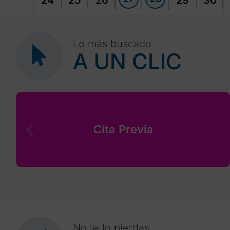
24
25
26
29
30
4
31
1
2
3
5
6
Lo más buscado
A UN CLIC
Cita Previa
No te lo pierdas