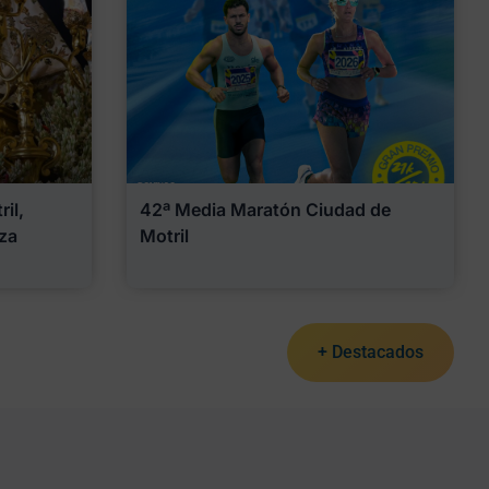
il,
42ª Media Maratón Ciudad de
za
Motril
+ Destacados