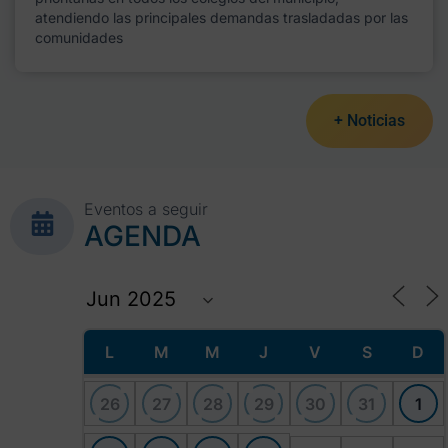
atendiendo las principales demandas trasladadas por las
comunidades
+ Noticias
Eventos a seguir
AGENDA
L
M
M
J
V
S
D
26
27
28
29
30
31
1