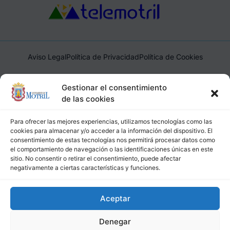
Aviso Legal
Política de Privacidad
Política de Cookies
Ayuntamiento de Motril, Plaza de España, 1, 18600, Motril,
Gestionar el consentimiento
(Granada), CIF: P1814200J, DIR3: L01181400
de las cookies
Para ofrecer las mejores experiencias, utilizamos tecnologías como las
cookies para almacenar y/o acceder a la información del dispositivo. El
consentimiento de estas tecnologías nos permitirá procesar datos como
el comportamiento de navegación o las identificaciones únicas en este
sitio. No consentir o retirar el consentimiento, puede afectar
negativamente a ciertas características y funciones.
Aceptar
Denegar