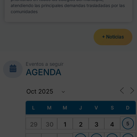
atendiendo las principales demandas trasladadas por las
comunidades
+ Noticias
Eventos a seguir
AGENDA
L
M
M
J
V
S
D
5
29
30
1
2
3
4