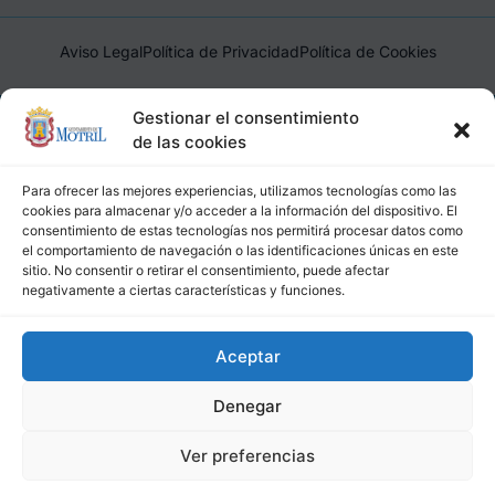
Aviso Legal
Política de Privacidad
Política de Cookies
Ayuntamiento de Motril, Plaza de España, 1, 18600, Motril,
Gestionar el consentimiento
(Granada), CIF: P1814200J, DIR3: L01181400
de las cookies
Para ofrecer las mejores experiencias, utilizamos tecnologías como las
cookies para almacenar y/o acceder a la información del dispositivo. El
consentimiento de estas tecnologías nos permitirá procesar datos como
el comportamiento de navegación o las identificaciones únicas en este
sitio. No consentir o retirar el consentimiento, puede afectar
negativamente a ciertas características y funciones.
Aceptar
Denegar
Ver preferencias