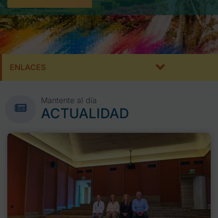
ENLACES
Mantente al día
ACTUALIDAD