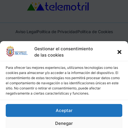
Aviso Legal
Política de Privacidad
Política de Cookies
Ayuntamiento de Motril, Plaza de España, 1, 18600, Motril,
Gestionar el consentimiento
(Granada), CIF: P1814200J, DIR3: L01181400
de las cookies
Para ofrecer las mejores experiencias, utilizamos tecnologías como las
cookies para almacenar y/o acceder a la información del dispositivo. El
consentimiento de estas tecnologías nos permitirá procesar datos como
el comportamiento de navegación o las identificaciones únicas en este
sitio. No consentir o retirar el consentimiento, puede afectar
negativamente a ciertas características y funciones.
Aceptar
Denegar