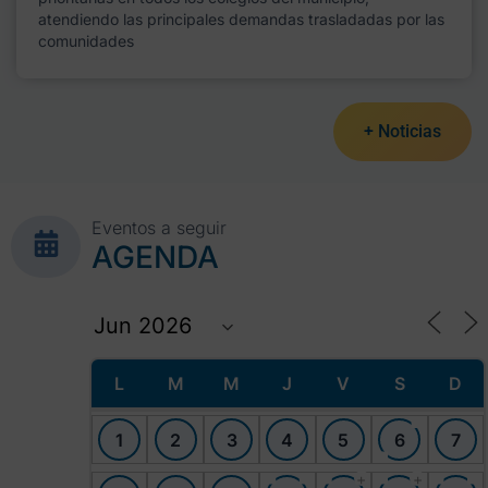
atendiendo las principales demandas trasladadas por las
comunidades
+ Noticias
Eventos a seguir
AGENDA
L
M
M
J
V
S
D
1
2
3
4
5
6
7
+
+