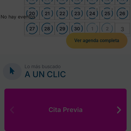
+
+
20
21
22
23
24
25
26
No hay eventos
27
28
29
30
1
2
3
Ver agenda completa
Lo más buscado
A UN CLIC
Cita Previa