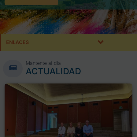
ENLACES
Mantente al día
ACTUALIDAD