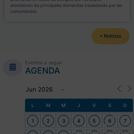
atendiendo las principales demandas trasladadas por las
comunidades
+ Noticias
Eventos a seguir
AGENDA
L
M
M
J
V
S
D
1
2
3
4
5
6
7
+
+