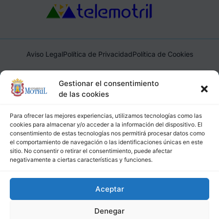
Aviso Legal
Política de Privacidad
Política de Cookies
Ayuntamiento de Motril, Plaza de España, 1, 18600, Motril,
Gestionar el consentimiento
(Granada), CIF: P1814200J, DIR3: L01181400
de las cookies
Para ofrecer las mejores experiencias, utilizamos tecnologías como las
cookies para almacenar y/o acceder a la información del dispositivo. El
consentimiento de estas tecnologías nos permitirá procesar datos como
el comportamiento de navegación o las identificaciones únicas en este
sitio. No consentir o retirar el consentimiento, puede afectar
negativamente a ciertas características y funciones.
Aceptar
Denegar