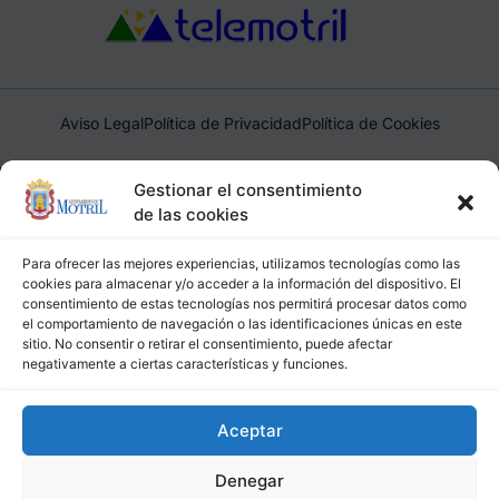
Aviso Legal
Política de Privacidad
Política de Cookies
Ayuntamiento de Motril, Plaza de España, 1, 18600, Motril,
Gestionar el consentimiento
(Granada), CIF: P1814200J, DIR3: L01181400
de las cookies
Para ofrecer las mejores experiencias, utilizamos tecnologías como las
cookies para almacenar y/o acceder a la información del dispositivo. El
consentimiento de estas tecnologías nos permitirá procesar datos como
el comportamiento de navegación o las identificaciones únicas en este
sitio. No consentir o retirar el consentimiento, puede afectar
negativamente a ciertas características y funciones.
Aceptar
Denegar