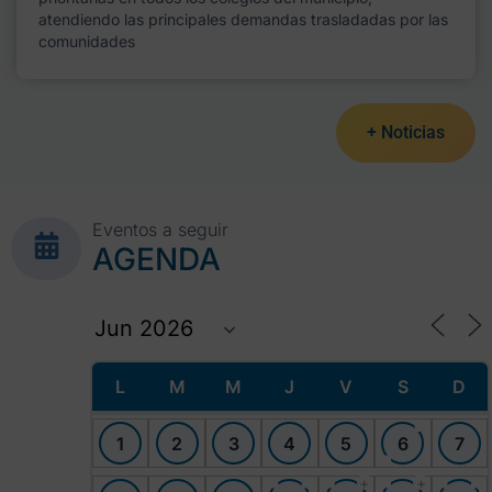
atendiendo las principales demandas trasladadas por las
comunidades
+ Noticias
Eventos a seguir
AGENDA
L
M
M
J
V
S
D
1
2
3
4
5
6
7
+
+