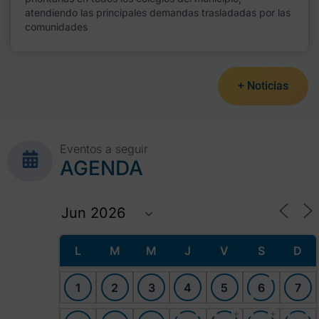
atendiendo las principales demandas trasladadas por las
comunidades
+ Noticias
Eventos a seguir
AGENDA
L
M
M
J
V
S
D
1
2
3
4
5
6
7
+
+