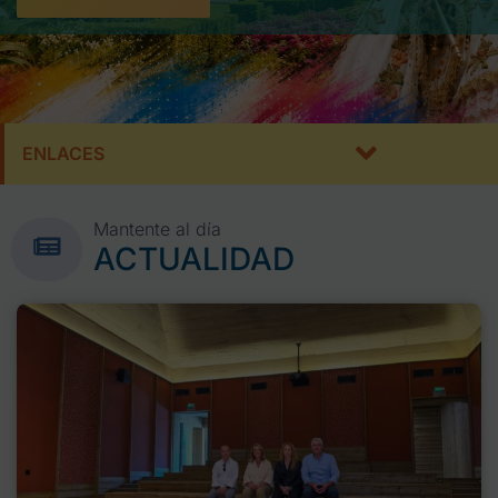
ENLACES
Mantente al día
ACTUALIDAD