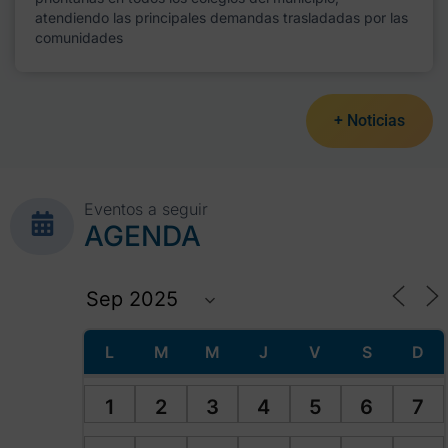
atendiendo las principales demandas trasladadas por las
comunidades
+ Noticias
Eventos a seguir
AGENDA
L
M
M
J
V
S
D
1
2
3
4
5
6
7