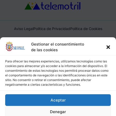
Aviso Legal
Política de Privacidad
Política de Cookies
Ayuntamiento de Motril, Plaza de España, 1, 18600, Motril,
Gestionar el consentimiento
(Granada), CIF: P1814200J, DIR3: L01181400
de las cookies
Para ofrecer las mejores experiencias, utilizamos tecnologías como las
cookies para almacenar y/o acceder a la información del dispositivo. El
consentimiento de estas tecnologías nos permitirá procesar datos como
el comportamiento de navegación o las identificaciones únicas en este
sitio. No consentir o retirar el consentimiento, puede afectar
negativamente a ciertas características y funciones.
Aceptar
Denegar