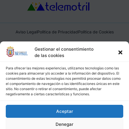
Aviso Legal
Política de Privacidad
Política de Cookies
Ayuntamiento de Motril, Plaza de España, 1, 18600, Motril,
Gestionar el consentimiento
(Granada), CIF: P1814200J, DIR3: L01181400
de las cookies
Para ofrecer las mejores experiencias, utilizamos tecnologías como las
cookies para almacenar y/o acceder a la información del dispositivo. El
consentimiento de estas tecnologías nos permitirá procesar datos como
el comportamiento de navegación o las identificaciones únicas en este
sitio. No consentir o retirar el consentimiento, puede afectar
negativamente a ciertas características y funciones.
Aceptar
Denegar