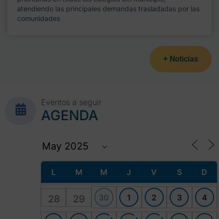
atendiendo las principales demandas trasladadas por las
comunidades
+ Noticias
Eventos a seguir
AGENDA
L
M
M
J
V
S
D
30
1
2
3
4
28
29