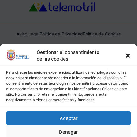
Aviso Legal
Política de Privacidad
Política de Cookies
Ayuntamiento de Motril, Plaza de España, 1, 18600, Motril,
Gestionar el consentimiento
(Granada), CIF: P1814200J, DIR3: L01181400
de las cookies
Para ofrecer las mejores experiencias, utilizamos tecnologías como las
cookies para almacenar y/o acceder a la información del dispositivo. El
consentimiento de estas tecnologías nos permitirá procesar datos como
el comportamiento de navegación o las identificaciones únicas en este
sitio. No consentir o retirar el consentimiento, puede afectar
negativamente a ciertas características y funciones.
Aceptar
Denegar