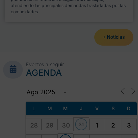
atendiendo las principales demandas trasladadas por las
comunidades
+ Noticias
Eventos a seguir
AGENDA
L
M
M
J
V
S
D
31
28
29
30
1
2
3