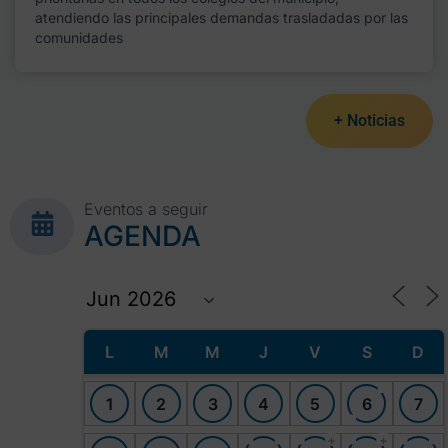
atendiendo las principales demandas trasladadas por las
comunidades
+ Noticias
Eventos a seguir
AGENDA
L
M
M
J
V
S
D
1
2
3
4
5
6
7
+
+