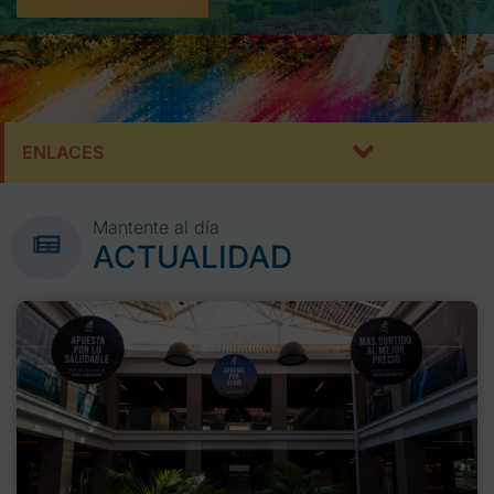
ENLACES
Mantente al día
ACTUALIDAD