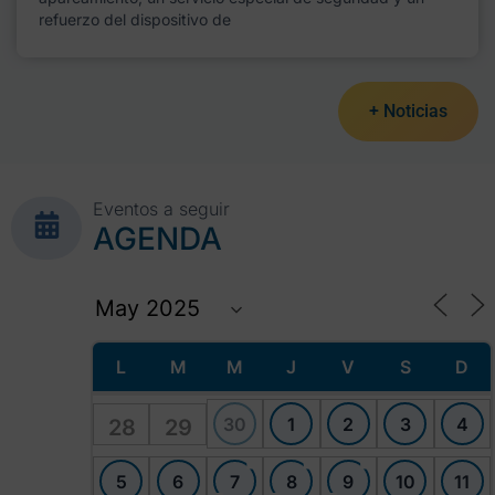
refuerzo del dispositivo de
+ Noticias
Eventos a seguir
AGENDA
L
M
M
J
V
S
D
30
1
2
3
4
28
29
5
6
7
8
9
10
11