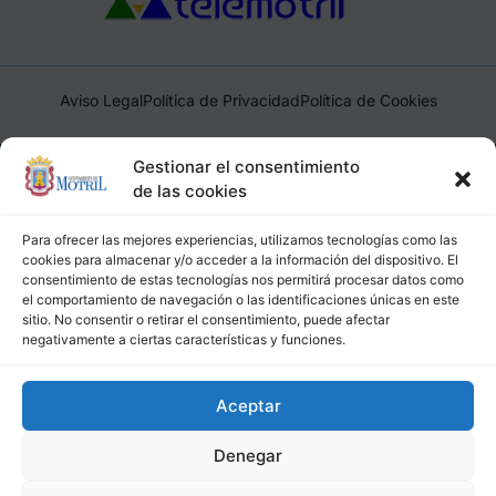
Aviso Legal
Política de Privacidad
Política de Cookies
Ayuntamiento de Motril, Plaza de España, 1, 18600, Motril,
Gestionar el consentimiento
(Granada), CIF: P1814200J, DIR3: L01181400
de las cookies
Para ofrecer las mejores experiencias, utilizamos tecnologías como las
cookies para almacenar y/o acceder a la información del dispositivo. El
consentimiento de estas tecnologías nos permitirá procesar datos como
el comportamiento de navegación o las identificaciones únicas en este
sitio. No consentir o retirar el consentimiento, puede afectar
negativamente a ciertas características y funciones.
Aceptar
Denegar