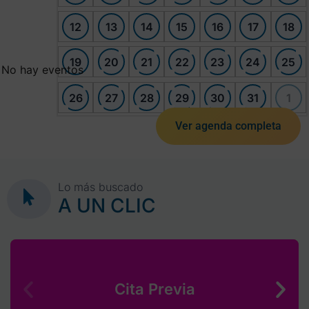
12
13
14
15
16
17
18
19
20
21
22
23
24
25
No hay eventos
26
27
28
29
30
31
1
Ver agenda completa
Lo más buscado
A UN CLIC
Cita Previa