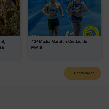
il,
42ª Media Maratón Ciudad de
za
Motril
+ Destacados