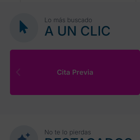
30
1
2
3
4
5
6
Lo más buscado
A UN CLIC
Cita Previa
No te lo pierdas