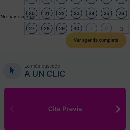
+
+
20
21
22
23
24
25
26
No hay eventos
27
28
29
30
1
2
3
Ver agenda completa
Lo más buscado
A UN CLIC
Cita Previa