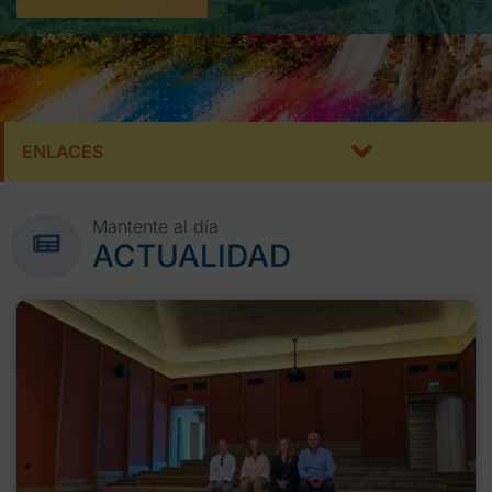
ENLACES
Mantente al día
ACTUALIDAD