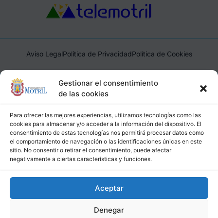
Aviso Legal
Política de Privacidad
Política de Cookies
Ayuntamiento de Motril, Plaza de España, 1, 18600, Motril,
Gestionar el consentimiento
(Granada), CIF: P1814200J, DIR3: L01181400
de las cookies
Para ofrecer las mejores experiencias, utilizamos tecnologías como las
cookies para almacenar y/o acceder a la información del dispositivo. El
consentimiento de estas tecnologías nos permitirá procesar datos como
el comportamiento de navegación o las identificaciones únicas en este
sitio. No consentir o retirar el consentimiento, puede afectar
negativamente a ciertas características y funciones.
Aceptar
Denegar