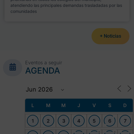
atendiendo las principales demandas trasladadas por las
comunidades
+ Noticias
Eventos a seguir
AGENDA
L
M
M
J
V
S
D
1
2
3
4
5
6
7
+
+