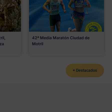
il,
42ª Media Maratón Ciudad de
za
Motril
+ Destacados