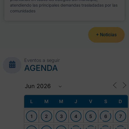
atendiendo las principales demandas trasladadas por las
comunidades
+ Noticias
Eventos a seguir
AGENDA
L
M
M
J
V
S
D
1
2
3
4
5
6
7
+
+