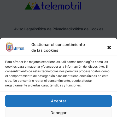
Aviso Legal
Política de Privacidad
Política de Cookies
Ayuntamiento de Motril, Plaza de España, 1, 18600, Motril,
Gestionar el consentimiento
(Granada), CIF: P1814200J, DIR3: L01181400
de las cookies
Para ofrecer las mejores experiencias, utilizamos tecnologías como las
cookies para almacenar y/o acceder a la información del dispositivo. El
consentimiento de estas tecnologías nos permitirá procesar datos como
el comportamiento de navegación o las identificaciones únicas en este
sitio. No consentir o retirar el consentimiento, puede afectar
negativamente a ciertas características y funciones.
Aceptar
Denegar