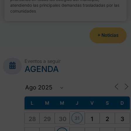
atendiendo las principales demandas trasladadas por las
comunidades
+ Noticias
Eventos a seguir
AGENDA
L
M
M
J
V
S
D
31
28
29
30
1
2
3