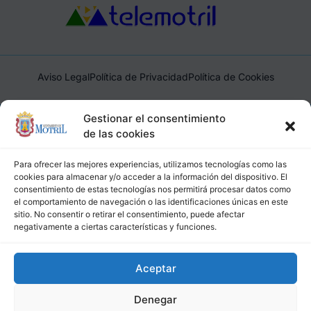
Aviso Legal
Política de Privacidad
Política de Cookies
Ayuntamiento de Motril, Plaza de España, 1, 18600, Motril,
Gestionar el consentimiento
(Granada), CIF: P1814200J, DIR3: L01181400
de las cookies
Para ofrecer las mejores experiencias, utilizamos tecnologías como las
cookies para almacenar y/o acceder a la información del dispositivo. El
consentimiento de estas tecnologías nos permitirá procesar datos como
el comportamiento de navegación o las identificaciones únicas en este
sitio. No consentir o retirar el consentimiento, puede afectar
negativamente a ciertas características y funciones.
Aceptar
Denegar