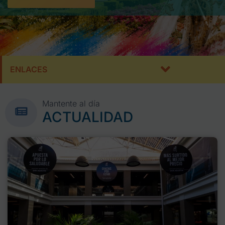
ENLACES
Mantente al día
ACTUALIDAD