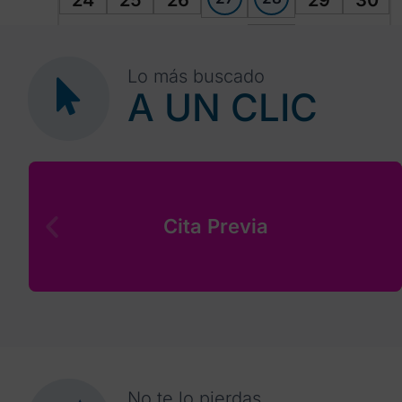
24
25
26
29
30
4
31
1
2
3
5
6
Lo más buscado
A UN CLIC
Cita Previa
No te lo pierdas