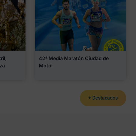
il,
42ª Media Maratón Ciudad de
za
Motril
+ Destacados