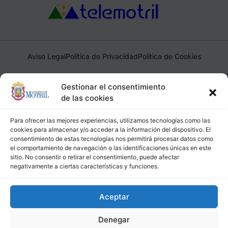
Aviso Legal
Política de Privacidad
Política de Cookies
Ayuntamiento de Motril, Plaza de España, 1, 18600, Motril,
Gestionar el consentimiento
(Granada), CIF: P1814200J, DIR3: L01181400
de las cookies
Para ofrecer las mejores experiencias, utilizamos tecnologías como las
cookies para almacenar y/o acceder a la información del dispositivo. El
consentimiento de estas tecnologías nos permitirá procesar datos como
el comportamiento de navegación o las identificaciones únicas en este
sitio. No consentir o retirar el consentimiento, puede afectar
negativamente a ciertas características y funciones.
Aceptar
Denegar