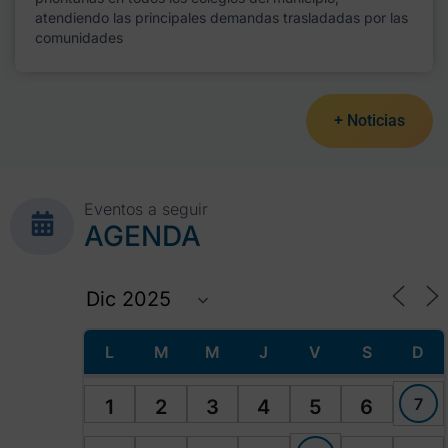
atendiendo las principales demandas trasladadas por las
comunidades
+ Noticias
Eventos a seguir
AGENDA
L
M
M
J
V
S
D
7
1
2
3
4
5
6