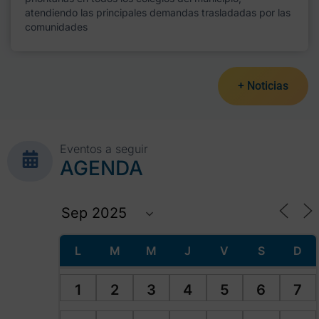
atendiendo las principales demandas trasladadas por las
comunidades
+ Noticias
Eventos a seguir
AGENDA
L
M
M
J
V
S
D
1
2
3
4
5
6
7