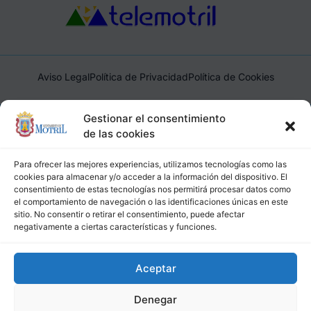
Aviso Legal
Política de Privacidad
Política de Cookies
Ayuntamiento de Motril, Plaza de España, 1, 18600, Motril,
Gestionar el consentimiento
(Granada), CIF: P1814200J, DIR3: L01181400
de las cookies
Para ofrecer las mejores experiencias, utilizamos tecnologías como las
cookies para almacenar y/o acceder a la información del dispositivo. El
consentimiento de estas tecnologías nos permitirá procesar datos como
el comportamiento de navegación o las identificaciones únicas en este
sitio. No consentir o retirar el consentimiento, puede afectar
negativamente a ciertas características y funciones.
Aceptar
Denegar