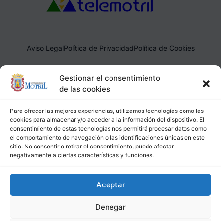
Aviso Legal
Política de Privacidad
Política de Cookies
Ayuntamiento de Motril, Plaza de España, 1, 18600, Motril,
Gestionar el consentimiento
(Granada), CIF: P1814200J, DIR3: L01181400
de las cookies
Para ofrecer las mejores experiencias, utilizamos tecnologías como las
cookies para almacenar y/o acceder a la información del dispositivo. El
consentimiento de estas tecnologías nos permitirá procesar datos como
el comportamiento de navegación o las identificaciones únicas en este
sitio. No consentir o retirar el consentimiento, puede afectar
negativamente a ciertas características y funciones.
Aceptar
Denegar