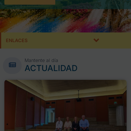
ENLACES
Mantente al día
ACTUALIDAD