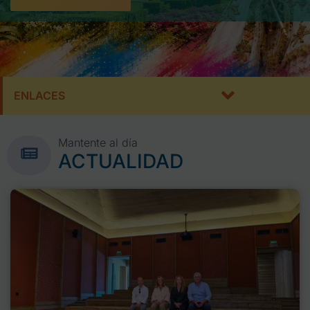
ENLACES
Mantente al día
ACTUALIDAD