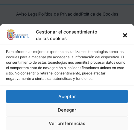
Aviso Legal
Política de Privacidad
Política de Cookies
Ayuntamiento de Motril, Plaza de España, 1, 18600, Motril,
Gestionar el consentimiento
(Granada), CIF: P1814200J, DIR3: L01181400
de las cookies
Para ofrecer las mejores experiencias, utilizamos tecnologías como las
cookies para almacenar y/o acceder a la información del dispositivo. El
consentimiento de estas tecnologías nos permitirá procesar datos como
el comportamiento de navegación o las identificaciones únicas en este
sitio. No consentir o retirar el consentimiento, puede afectar
negativamente a ciertas características y funciones.
Aceptar
Denegar
Ver preferencias