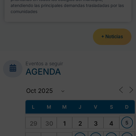
atendiendo las principales demandas trasladadas por las
comunidades
+ Noticias
Eventos a seguir
AGENDA
L
M
M
J
V
S
D
5
29
30
1
2
3
4