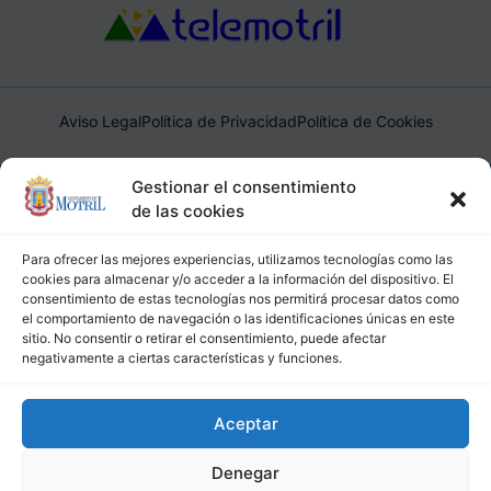
Aviso Legal
Política de Privacidad
Política de Cookies
Ayuntamiento de Motril, Plaza de España, 1, 18600, Motril,
Gestionar el consentimiento
(Granada), CIF: P1814200J, DIR3: L01181400
de las cookies
Para ofrecer las mejores experiencias, utilizamos tecnologías como las
cookies para almacenar y/o acceder a la información del dispositivo. El
consentimiento de estas tecnologías nos permitirá procesar datos como
el comportamiento de navegación o las identificaciones únicas en este
sitio. No consentir o retirar el consentimiento, puede afectar
negativamente a ciertas características y funciones.
Aceptar
Denegar