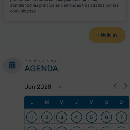
atendiendo las principales demandas trasladadas por las
comunidades
+ Noticias
Eventos a seguir
AGENDA
L
M
M
J
V
S
D
1
2
3
4
5
6
7
+
+