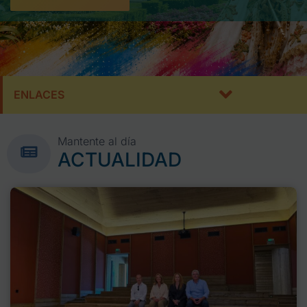
ENLACES
Mantente al día
ACTUALIDAD