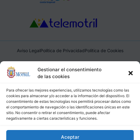
Aviso Legal
Política de Privacidad
Política de Cookies
Ayuntamiento de Motril, Plaza de España, 1, 18600, Motril,
Gestionar el consentimiento
(Granada), CIF: P1814200J, DIR3: L01181400
de las cookies
Para ofrecer las mejores experiencias, utilizamos tecnologías como las
cookies para almacenar y/o acceder a la información del dispositivo. El
consentimiento de estas tecnologías nos permitirá procesar datos como
el comportamiento de navegación o las identificaciones únicas en este
sitio. No consentir o retirar el consentimiento, puede afectar
negativamente a ciertas características y funciones.
Aceptar