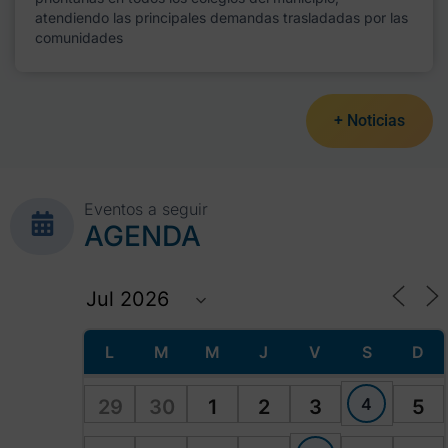
atendiendo las principales demandas trasladadas por las
comunidades
+ Noticias
Eventos a seguir
AGENDA
L
M
M
J
V
S
D
4
29
30
1
2
3
5