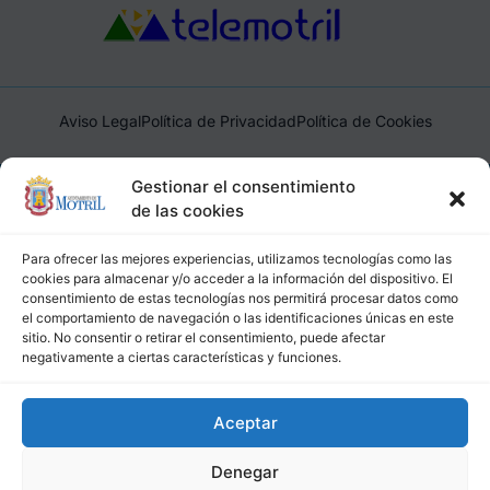
Aviso Legal
Política de Privacidad
Política de Cookies
Ayuntamiento de Motril, Plaza de España, 1, 18600, Motril,
Gestionar el consentimiento
(Granada), CIF: P1814200J, DIR3: L01181400
de las cookies
Para ofrecer las mejores experiencias, utilizamos tecnologías como las
cookies para almacenar y/o acceder a la información del dispositivo. El
consentimiento de estas tecnologías nos permitirá procesar datos como
el comportamiento de navegación o las identificaciones únicas en este
sitio. No consentir o retirar el consentimiento, puede afectar
negativamente a ciertas características y funciones.
Aceptar
Denegar