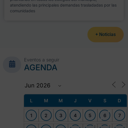
atendiendo las principales demandas trasladadas por las
comunidades
+ Noticias
Eventos a seguir
AGENDA
L
M
M
J
V
S
D
1
2
3
4
5
6
7
+
+