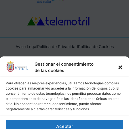
Aviso Legal
Política de Privacidad
Política de Cookies
Ayuntamiento de Motril, Plaza de España, 1, 18600, Motril,
Gestionar el consentimiento
(Granada), CIF: P1814200J, DIR3: L01181400
de las cookies
Para ofrecer las mejores experiencias, utilizamos tecnologías como las
cookies para almacenar y/o acceder a la información del dispositivo. El
consentimiento de estas tecnologías nos permitirá procesar datos como
el comportamiento de navegación o las identificaciones únicas en este
sitio. No consentir o retirar el consentimiento, puede afectar
negativamente a ciertas características y funciones.
Aceptar