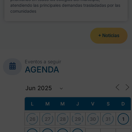
atendiendo las principales demandas trasladadas por las
comunidades
+ Noticias
Eventos a seguir
AGENDA
L
M
M
J
V
S
D
26
27
28
29
30
31
1