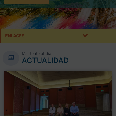
ENLACES
Mantente al día
ACTUALIDAD