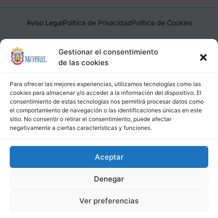
Aviso Legal
Política de Privacidad
Política de Cookies
Ayuntamiento de Motril, Plaza de España, 1, 18600, Motril,
Gestionar el consentimiento
(Granada), CIF: P1814200J, DIR3: L01181400
de las cookies
Para ofrecer las mejores experiencias, utilizamos tecnologías como las
cookies para almacenar y/o acceder a la información del dispositivo. El
consentimiento de estas tecnologías nos permitirá procesar datos como
el comportamiento de navegación o las identificaciones únicas en este
sitio. No consentir o retirar el consentimiento, puede afectar
negativamente a ciertas características y funciones.
Aceptar
Denegar
Ver preferencias