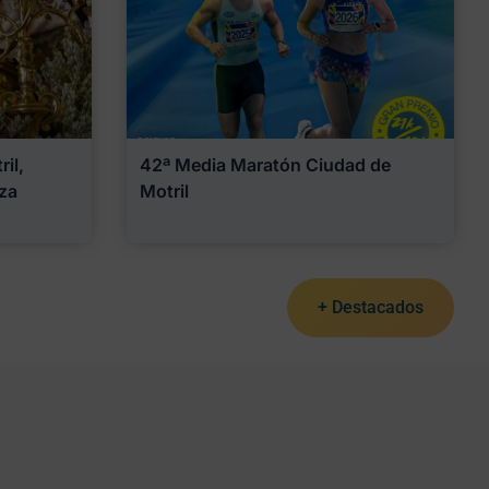
il,
42ª Media Maratón Ciudad de
za
Motril
+ Destacados