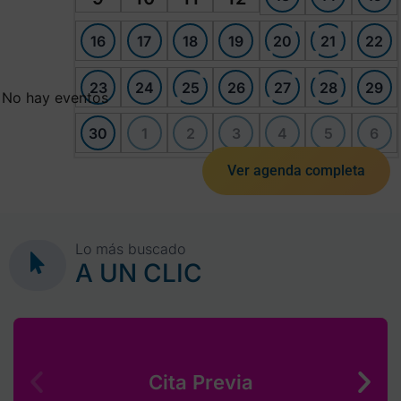
16
17
18
19
20
21
22
23
24
25
26
27
28
29
No hay eventos
30
1
2
3
4
5
6
Ver agenda completa
Lo más buscado
A UN CLIC
Cita Previa