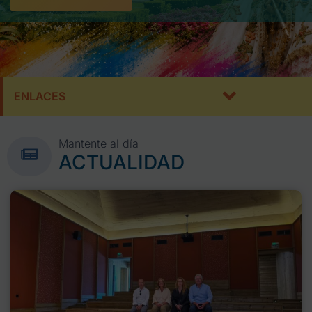
ENLACES
Mantente al día
ACTUALIDAD