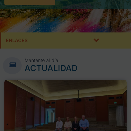
ENLACES
Mantente al día
ACTUALIDAD