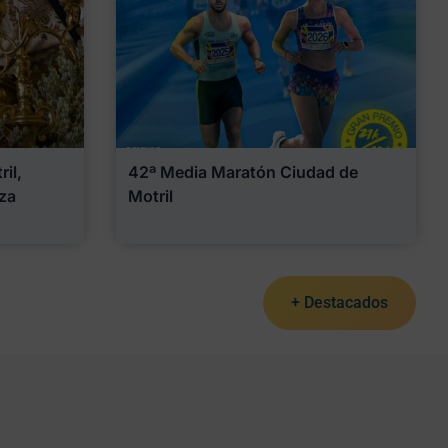
il,
42ª Media Maratón Ciudad de
za
Motril
+ Destacados